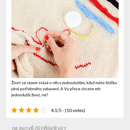
Život se rázem stává o něco jednodušším, když máte šitíčko
plné potřebného vybavení. A Vy přece chcete mít
jednodušší život, ne?
4.1/5 - (10 votes)
NEJNOVĚJŠÍ PŘÍSPĚVKY