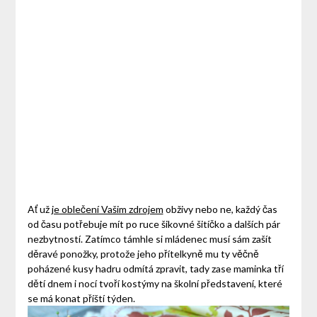
Ať už
je oblečení Vašim zdrojem
obživy nebo ne, každý čas
od času potřebuje mít po ruce šikovné šitíčko a dalších pár
nezbytností. Zatímco támhle si mládenec musí sám zašít
děravé ponožky, protože jeho přítelkyně mu ty věčně
poházené kusy hadru odmítá zpravit, tady zase maminka tří
dětí dnem i nocí tvoří kostýmy na školní představení, které
se má konat příští týden.