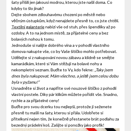
šaty přišili jen jakousi modrou, kterou jste našli doma. Co
kdyby to šlo jinak?
Dejte sbohem zdlouhavému chození po městě nebo
věčným ústupkům, když nenajdete přesně to, co jste chtěli.
Textilní galanterie
nabízí vše od stuh, přes špendlíky až po
ozdoby. A to na jednom místě, za přijatelné ceny a bez
bolavých nohou k tomu.
Jednoduše si nalijte dobrého vína a v pohodlí vlastního
domova nakupte vše, co by Vaše šitíčko mohlo potřebovat.
Udělejte si z nakupování novou zábavu a klidně se smějte
kamarádkám, které si Vám stěžují na bolavé nohy a
nekompletní seznam. Buďte to Vy, kdo řekne:
„Taky jsem
dnes byla nakupovat. Mám všechno, a ještě jsem celou dobu
byla v pyžamu!“
Usnadněte si život a naplňte své nouzové šitíčko z pohodlí
vlastní postele. Díky pár klikům můžete pořídit vše. Snadno,
rychle a za přijatelné ceny!
Buďte pro svou dcerku tou nejlepší, protože jí seženete
přesně tu mašli na šaty, kterou si přála. Udobřete si
přítelkyni nejen tím, že konečně přestanete brát podlahu za
bezedný prádelní koš. Zašijte si ponožky jako profík!