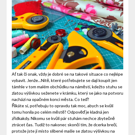
Ať tak či onak, vždy je dobré se na takové situace co nejlépe
vybavit. Jenže…Nitě, které potřebujete se dají koupit jen
támhle v tom malém obchůdku na náměstí, kdežto stuhu se
zlatou výšivkou seženete v krámku, který se jako na potvoru
nachází na opačném konci města. Co teď?
Říkáte si, potřebuju to opravdu tak moc, abych se kvůli
tomu honila po celém městě? Odpověď je kladná jen
zřídkakdy. Nikomu se kvůli pár stuhám nechce zbytečně
ztrácet čas. Tudíž to nakonec skončí tím, že dcerka brečí,
protože jste jí místo slíbené mašle se zlatou výšivkou na