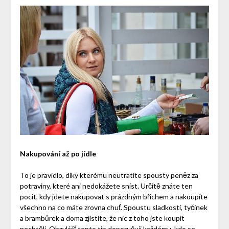
Nakupování až po jídle
To je pravidlo, díky kterému neutratíte spousty peněz za
potraviny, které ani nedokážete sníst. Určitě znáte ten
pocit, kdy jdete nakupovat s prázdným břichem a nakoupíte
všechno na co máte zrovna chuť. Spoustu sladkostí, tyčinek
a brambůrek a doma zjistíte, že nic z toho jste koupit
nechtěli. Obzvlášť tento tip doporučuji každému, kdo se