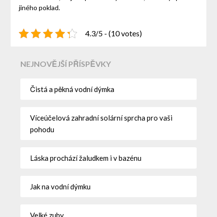
jiného poklad.
4.3/5 - (10 votes)
NEJNOVĚJŠÍ PŘÍSPĚVKY
Čistá a pěkná vodní dýmka
Víceúčelová zahradní solární sprcha pro vaši
pohodu
Láska prochází žaludkem i v bazénu
Jak na vodní dýmku
Velké zuby