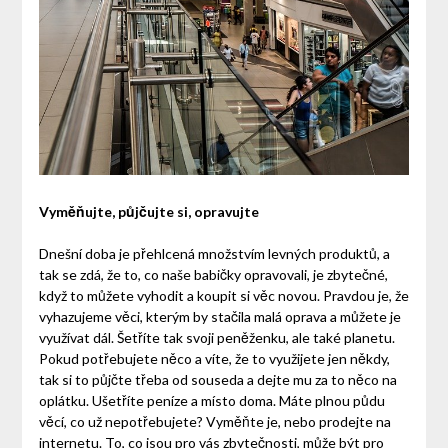
Vyměňujte, půjčujte si, opravujte
Dnešní doba je přehlcená množstvím levných produktů, a
tak se zdá, že to, co naše babičky opravovali, je zbytečné,
když to můžete vyhodit a koupit si věc novou. Pravdou je, že
vyhazujeme věci, kterým by stačila malá oprava a můžete je
využívat dál. Šetříte tak svoji peněženku, ale také planetu.
Pokud potřebujete něco a víte, že to využijete jen někdy,
tak si to půjčte třeba od souseda a dejte mu za to něco na
oplátku. Ušetříte peníze a místo doma. Máte plnou půdu
věcí, co už nepotřebujete? Vyměňte je, nebo prodejte na
internetu. To, co jsou pro vás zbytečnosti, může být pro