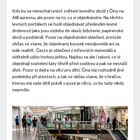
Kdo by se nenechal unést světem levného zboží z Číny na
AliExpressu, ale pozor na to, co si objednáváte. Na těchto
levných portálech se hodí objednávat především levné
drobnosti jako jsou ozdoby do vlasů, bižuterie, papírenské
zboží a podobně. Pozor na objednávání oblečení, protože
občas se stane, že objednaný kousek neodpovídá ani za
mák realitě.
Často je oblečení z otřesných materiálů a
viditelně ušito horkou jehlou. Najdou se ale i takoví, co si
objednají svatební šaty těstě před svatbou a pak se nestačí
divit. Pozor si dejte na věci pro děti. Čína má rozhodně jiné
podmínky při atestech, a tak se občas stane, že v hračce,
kterou má vaše dítě právě v puse je něco, co by tady nikdy
neprošlo.