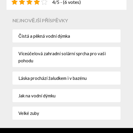
4/5 - (6 votes)
NEJNOVĚJŠÍ PŘÍSPĚVKY
Čistá a pěkná vodní dýmka
Víceúčelová zahradní solární sprcha pro vaši
pohodu
Láska prochází žaludkem i v bazénu
Jak na vodní dýmku
Velké zuby