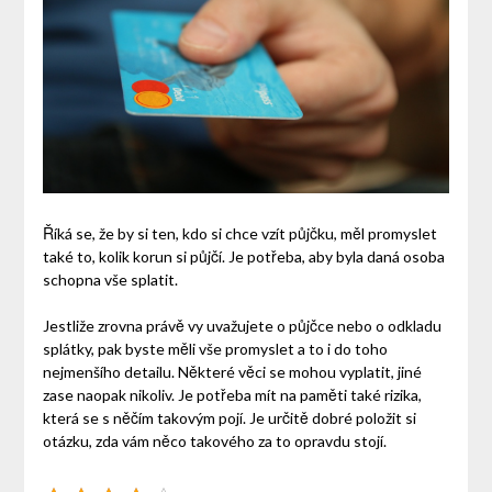
Říká se, že by si ten, kdo si chce vzít půjčku, měl promyslet
také to, kolik korun si půjčí. Je potřeba, aby byla daná osoba
schopna vše splatit.
Jestliže zrovna právě vy uvažujete o půjčce nebo o odkladu
splátky, pak byste měli vše promyslet a to i do toho
nejmenšího detailu. Některé věci se mohou vyplatit, jiné
zase naopak nikoliv. Je potřeba mít na paměti také rizika,
která se s něčím takovým pojí. Je určitě dobré položit si
otázku, zda vám něco takového za to opravdu stojí.