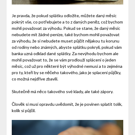
Je pravda, že pokud splátku odložíte, můžete daný měsíc
pokrýt vše, co potřebujete a to z daných peněz, což bychom
mohli považovat za výhodu. Pokud se stane, že daný měsíc
nebudete mít žádné peníze, také bychom mohli považovat
za výhodu, že si nebudete muset půjčit nějakou tu korunu
od rodiny nebo známých, abyste splátku pokryli, pokud vám
banka uzná odklad dané splátky. Za nevýhodu bychom ale
mohli považovat to, že se vám prodlouží splácení o jeden
měsíc, což už pro některé být výhodné nemusí a to zejména
pro ty, kteří by se něčeho takového, jako je splacení půjčky,
co možná nejdříve zbavili.
Skutečně má něco takového své klady, ale také zápory.
Člověk si musí opravdu uvědomit, že je povinen splatit tolik,
kolik si půjčil.