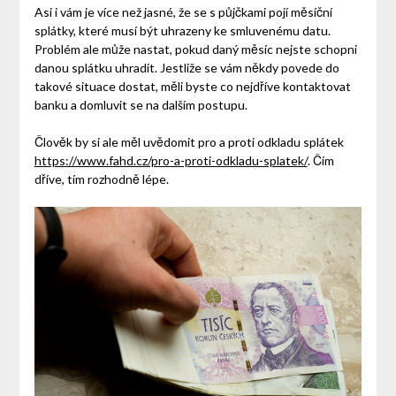
Asi i vám je více než jasné, že se s půjčkami pojí měsíční
splátky, které musí být uhrazeny ke smluvenému datu.
Problém ale může nastat, pokud daný měsíc nejste schopni
danou splátku uhradit. Jestliže se vám někdy povede do
takové situace dostat, měli byste co nejdříve kontaktovat
banku a domluvit se na dalším postupu.
Člověk by si ale měl uvědomit pro a proti odkladu splátek
https://www.fahd.cz/pro-a-proti-odkladu-splatek/
. Čím
dříve, tím rozhodně lépe.