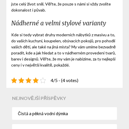
jste celý život snili. Věřte, že pouze s námi si vždy zvolíte
dokonalost i půvab.
Nádherné a velmi stylové varianty
Kde si tedy vybrat druhy moderních nábytků z masivu a to,
do vašich kuchyní, koupelen, obývacích pokojů, pro pohodlí
vašich dětí, ale také na jiná místa? My vám umíme bezvadně
poradit, kde a jak hledat a to v nádherném provedení tvarů,
barev i designů. Věřte, že my vám je nabízíme, za ty nejlepší
ceny i v největší kvalitě, pokaždé.
4/5 - (4 votes)
NEJNOVĚJŠÍ PŘÍSPĚVKY
Čistá a pěkná vodní dýmka