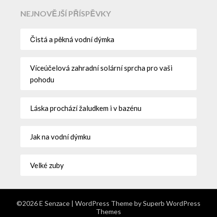
NEJNOVĚJŠÍ PŘÍSPĚVKY
Čistá a pěkná vodní dýmka
Víceúčelová zahradní solární sprcha pro vaši
pohodu
Láska prochází žaludkem i v bazénu
Jak na vodní dýmku
Velké zuby
©2026 E Senzace
| WordPress Theme by
Superb WordPress
Themes