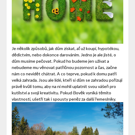
Je několik způsobů, jak dům získat, ať už koupí, hypotékou,
dědictvím, nebo dokonce darováním. Jedno je ale jisté, o
dům musíme pečovat. Pokud ho budeme jen užívat a
nebudeme mu věnovat patřičnou pozornost a čas, začne
nám co nevidět chátrat. A co teprve, pokud k domu patří
velká zahrada. Jsou ale lidé, kteří si dům se zahradou pořizují
právě kvůli tomu, aby na ní mohli uplatnit svou vášeň pro
kutilství a svoji kreativitu. Pokud člověk vyniká těmito
vlastnosti, ušetří tak i spousty peněz za další řemeslníky.