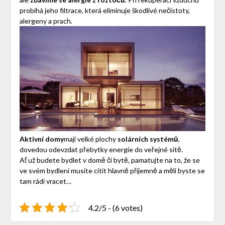
probíhá jeho filtrace, která eliminuje škodlivé nečistoty,
alergeny a prach.
Aktivní domy
mají velké plochy
solárních systémů
,
dovedou odevzdat přebytky energie do veřejné sítě.
Ať už budete bydlet v domě či bytě, pamatujte na to, že se
ve svém bydlení musíte cítit hlavně příjemně a měli byste se
tam rádi vracet…
4.2/5 - (6 votes)