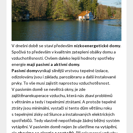
V dnešní době se staví především
nízkoenergetické domy
.
Spočívá to především v kvalitním zateplení obálky domu a
vzduchotěsnosti. Ovšem daleko lepší hodnoty spotřeby
energie
mají pasivní a aktivní domy.
Pasivní domy
vynikají silnější vrstvou tepelné izolace,
odizolovány jsou i základy, parozábrany a další instalované
prvky. To vše musí zajistit naprostou vzduchotěsnost.
V pasivním domě se nevětrá okny, je zde
zajištěnarekuperace vzduchu, která nás zbaví problémů
s větráním a tedy i tepelnými ztrátami. A protože tepelné
ztráty jsou minimální, vystačí si tento dům většinu roku
s tepelnými zisky od Slunce a instalovaných elektrických
spotřebičů. Tedy vlastně nepotřebuje žádný běžný systém
vytápění. V pasivním domě nejen že ušetříme na vytápění,
ale
zbavíme se alergie z roztočů
. Při rekuperaci vzduchu