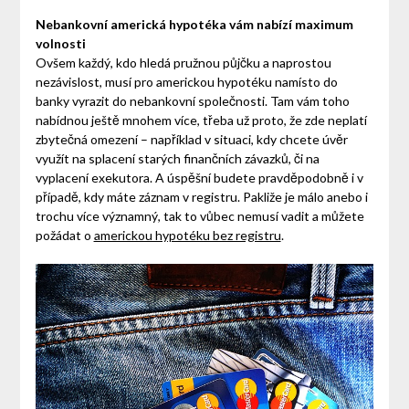
Nebankovní americká hypotéka vám nabízí maximum
volnosti
Ovšem každý, kdo hledá pružnou půjčku a naprostou
nezávislost, musí pro americkou hypotéku namísto do
banky vyrazit do nebankovní společnosti. Tam vám toho
nabídnou ještě mnohem více, třeba už proto, že zde neplatí
zbytečná omezení – například v situaci, kdy chcete úvěr
využít na splacení starých finančních závazků, či na
vyplacení exekutora. A úspěšní budete pravděpodobně i v
případě, kdy máte záznam v registru. Pakliže je málo anebo i
trochu více významný, tak to vůbec nemusí vadit a můžete
požádat o
americkou hypotéku bez registru
.