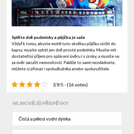
Splňte dvě podmínky a půjčka je vaše
Vždyť k tomu, abyste mohli tuto skvělou půjčku strčit do
kapsy, musíte splnit jen dvě prosté podmínky. Musíte mít
dostatečný příjem pro splácení úvěru i s úroky, a musíte se
za úvěr zaručit nemovitostí. Pakliže to sami nezvládnete,
můžete si přizvat i spoludlužníka anebo spoluručitele.
3.9/5 - (16 votes)
NEJNOVĚJŠÍ PŘÍSPĚVKY
Čistá a pěkná vodní dýmka