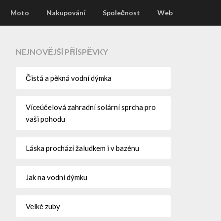
Moto
Nakupování
Společnost
Web
NEJNOVĚJŠÍ PŘÍSPĚVKY
Čistá a pěkná vodní dýmka
Víceúčelová zahradní solární sprcha pro
vaši pohodu
Láska prochází žaludkem i v bazénu
Jak na vodní dýmku
Velké zuby