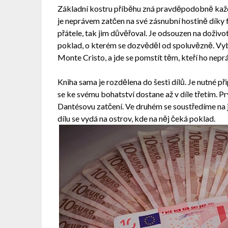
Základní kostru příběhu zná pravděpodobně kaž
je neprávem zatčen na své zásnubní hostině díky 
přátele, tak jim důvěřoval. Je odsouzen na doživo
poklad, o kterém se dozvěděl od spoluvězně. Vyb
Monte Cristo, a jde se pomstít těm, kteří ho nepr
Kniha sama je rozdělena do šesti dílů. Je nutné p
se ke svému bohatství dostane až v díle třetím. Pr
Dantésovu zatčení. Ve druhém se soustředíme na j
dílu se vydá na ostrov, kde na něj čeká poklad.