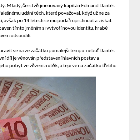
dý. Mladý, čerstvě jmenovaný kapitán Edmund Dantés
falešnému udání těch, které považoval, když už ne za
tí, avšak po 14 letech se mu podaří uprchnout a získat
aven tímto jměním si vytvoří novou identitu, hrabě
ávem odsoudili.
řipravit se na ze začátku pomalejší tempo, neboť Dantés
vní díl je věnován představení hlavních postav a
eho pobyt ve vězení a útěk, a teprve na začátku třetího