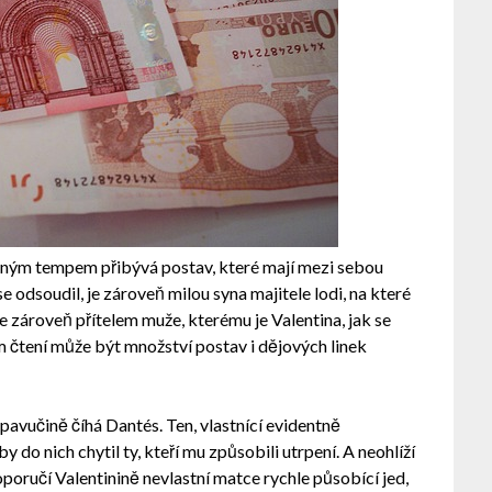
atným tempem přibývá postav, které mají mezi sebou
 odsoudil, je zároveň milou syna majitele lodi, na které
e zároveň přítelem muže, kterému je Valentina, jak se
ím čtení může být množství postav i dějových linek
avučině číhá Dantés. Ten, vlastnící evidentně
 do nich chytil ty, kteří mu způsobili utrpení. A neohlíží
poručí Valentinině nevlastní matce rychle působící jed,