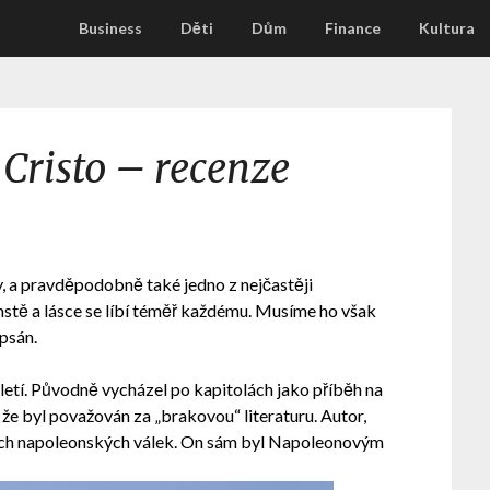
Business
Děti
Dům
Finance
Kultura
Cristo – recenze
y, a pravděpodobně také jedno z nejčastěji
stě a lásce se líbí téměř každému. Musíme ho však
psán.
oletí. Původně vycházel po kapitolách jako příběh na
 že byl považován za „brakovou“ literaturu. Autor,
cích napoleonských válek. On sám byl Napoleonovým