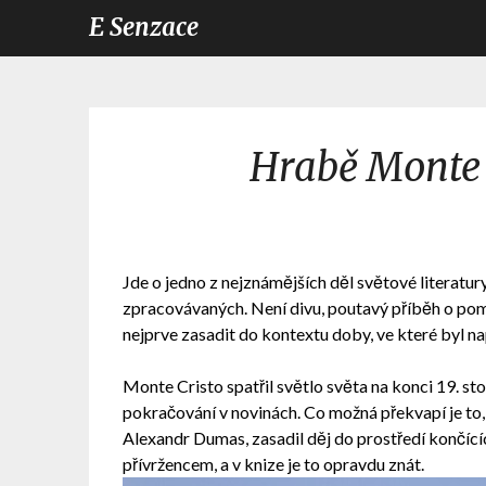
E Senzace
Hrabě Monte 
Jde o jedno z nejznámějších děl světové literatur
zpracovávaných. Není divu, poutavý příběh o pom
nejprve zasadit do kontextu doby, ve které byl na
Monte Cristo spatřil světlo světa na konci 19. st
pokračování v novinách. Co možná překvapí je to,
Alexandr Dumas, zasadil děj do prostředí končí
přívržencem, a v knize je to opravdu znát.