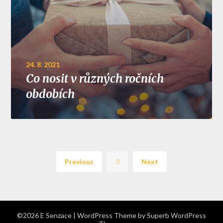
24. 8. 2021
Co nosit v různých ročních
obdobích
Previous
3
Next
©2026 E Senzace
| WordPress Theme by
Superb WordPress